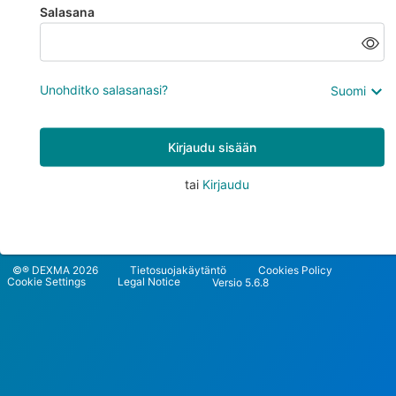
Salasana
Unohditko salasanasi?
Suomi
Kirjaudu sisään
tai
Kirjaudu
©® DEXMA 2026
Tietosuojakäytäntö
Cookies Policy
Cookie Settings
Legal Notice
Versio 5.6.8