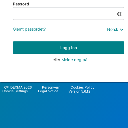
Passord
Glemt passordet?
Norsk
Logg Inn
eller
Melde deg på
©® DEXMA 2026
Personvern
Cookies Policy
Cookie Settings
Legal Notice
Versjon 5.6.12